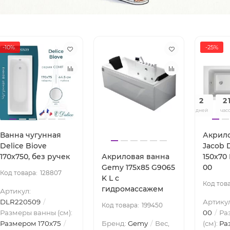
-10%
-25%
2
2
дней
час
Ванна чугунная
Акрило
Delice Biove
Jacob 
170х750, без ручек
Акриловая ванна
150x70
Gemy 175х85 G9065
00
128807
K L с
гидромассажем
Артикул:
DLR220509
Артику
199450
Размеры ванны (см):
00
Ра
Размером 170x75
Бренд:
Gemy
Вес,
(см):
Ра