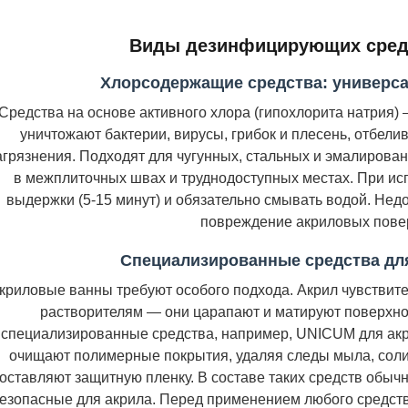
Виды дезинфицирующих сред
Хлорсодержащие средства: универс
Средства на основе активного хлора (гипохлорита натрия)
уничтожают бактерии, вирусы, грибок и плесень, отбели
агрязнения. Подходят для чугунных, стальных и эмалирова
в межплиточных швах и труднодоступных местах. При и
выдержки (5-15 минут) и обязательно смывать водой. Недо
повреждение акриловых пове
Специализированные средства дл
криловые ванны требуют особого подхода. Акрил чувствите
растворителям — они царапают и матируют поверхнос
специализированные средства, например, UNICUM для ак
очищают полимерные покрытия, удаляя следы мыла, соли ж
оставляют защитную пленку. В составе таких средств обыч
езопасные для акрила. Перед применением любого средств