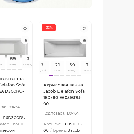
-30%
1
59
1
2
21
59
1
ов
минут
секунд
дней
часов
минут
секунд
вая ванна
Delafon Sofa
Акриловая ванна
 E6D300RU-
Jacob Delafon Sofa
180x80 Е60516RU-
00
199454
199464
л:
E6D300RU-
змеры ванны
Артикул:
E60516RU-
змером
00
Бренд:
Jacob