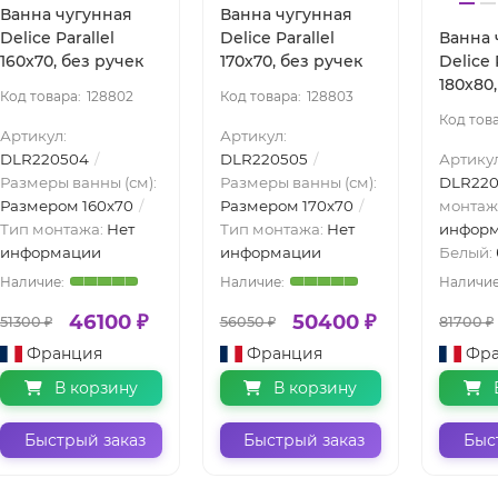
Ванна чугунная
Ванна чугунная
Delice Parallel
Delice Parallel
Ванна 
160х70, без ручек
170х70, без ручек
Delice 
180х80
128802
128803
Артикул:
Артикул:
DLR220504
DLR220505
Артикул
Размеры ванны (см):
Размеры ванны (см):
DLR220
Размером 160x70
Размером 170x70
монтаж
Тип монтажа:
Нет
Тип монтажа:
Нет
инфор
информации
информации
Белый:
46100 ₽
50400 ₽
51300 ₽
56050 ₽
81700 ₽
Франция
Франция
Фр
В корзину
В корзину
Быстрый заказ
Быстрый заказ
Быс