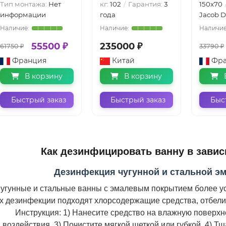
Тип монтажа:
Нет
кг:
102
Гарантия:
3
150x70
информации
года
Jacob D
55500 ₽
235000 ₽
61750 ₽
33790 ₽
Франция
Китай
Фр
В корзину
В корзину
Быстрый заказ
Быстрый заказ
Быс
Как дезинфицировать ванну в завис
Дезинфекция чугунной и стальной э
угунные и стальные ванны с эмалевым покрытием более у
х дезинфекции подходят хлорсодержащие средства, отбели
Инструкция: 1) Нанесите средство на влажную поверхнос
воздействия. 3) Почистите мягкой щеткой или губкой. 4) Т