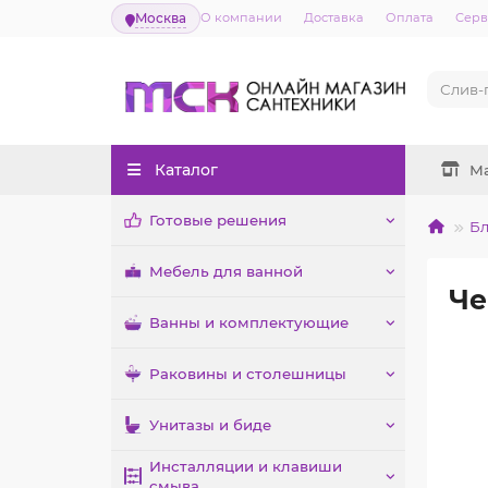
Москва
О компании
Доставка
Оплата
Серв
Каталог
М
Готовые решения
Бл
Мебель для ванной
Че
Ванны и комплектующие
Раковины и столешницы
Унитазы и биде
Инсталляции и клавиши
смыва