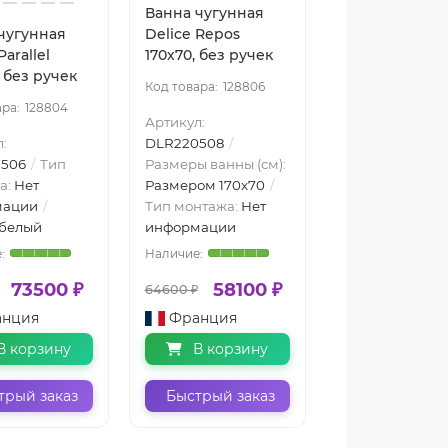
Ванна чугунная
чугунная
Delice Repos
Parallel
170х70, без ручек
, без ручек
128806
128804
Артикул:
:
DLR220508
506
Тип
Размеры ванны (см):
а:
Нет
Размером 170x70
мации
Тип монтажа:
Нет
белый
информации
73500 ₽
58100 ₽
64600 ₽
анция
Франция
В корзину
В корзину
трый заказ
Быстрый заказ