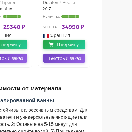
Бренд:
Delafon
Вес, кг:
elafon
20.7
25340 ₽
34990 ₽
50010 ₽
анция
Франция
В корзину
В корзину
трый заказ
Быстрый заказ
имости от материала
малированной ванны
стойчивы к агрессивным средствам. Для
ватели и универсальные чистящие гели.
ть. 2) Оставьте на 5-15 минут для
щательно смойте водой. 5) При сильном