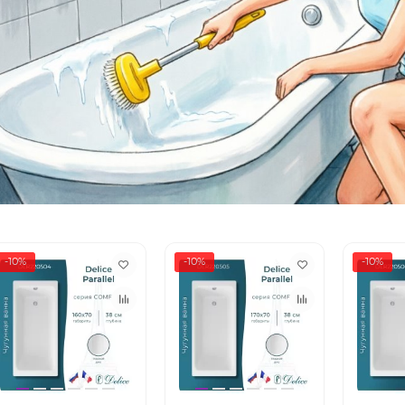
-10%
-10%
-10%