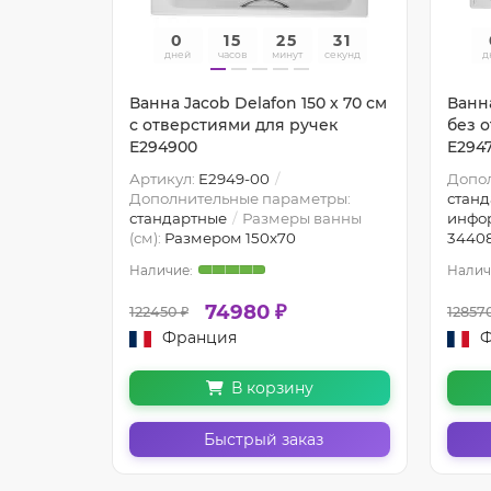
30
0
15
25
30
секунд
дней
часов
минут
секунд
д
0 х 85 см
Ванна Jacob Delafon 150 х 70 см
Ванна
ек
с отверстиями для ручек
без 
E294900
E294
Артикул:
E2949-00
Допо
тры:
Дополнительные параметры:
стан
ажа:
Нет
стандартные
Размеры ванны
инфо
(см):
Размером 150x70
3440
74980 ₽
122450 ₽
12857
Франция
Ф
В корзину
з
Быстрый заказ