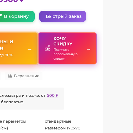
Быстрый заказ
В корзину
ХОЧУ
НЫ И
СКИДКУ
💰
→
→
И
Получите
персональную
до 70%!
скидку
В сравнение
слезавтра и позже, от
500 ₽
 бесплатно
е параметры
стандартные
(см)
Размером 170x70