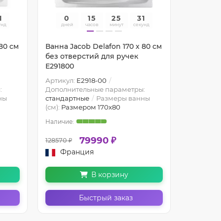
0
0
15
25
30
0
унд
дней
часов
минут
секунд
дней
80 см
Ванна Jacob Delafon 170 х 80 см
Чугунная
без отверстий для ручек
Parallel 
E291800
антиско
Артикул:
E2918-00
:
Дополнительные параметры:
ны
стандартные
Размеры ванны
Тип монт
(см):
Размером 170x80
Бренд:
Ja
79990 ₽
128570 ₽
128570 ₽
Франция
Фра
В корзину
Быстрый заказ