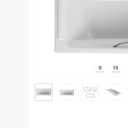
0
15
дней
часов