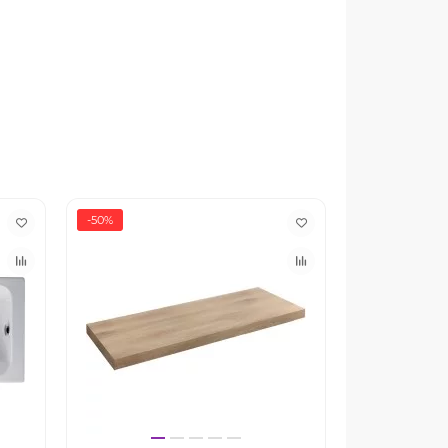
-50%
-10%