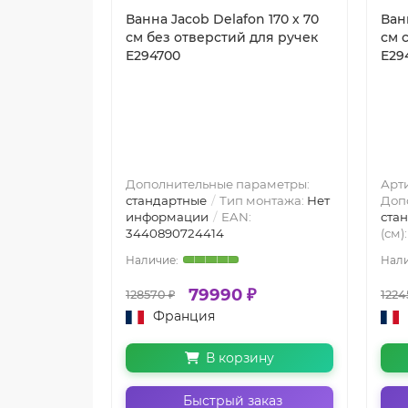
Ванна Jacob Delafon 170 х 70
Ван
см без отверстий для ручек
см 
E294700
E29
Дополнительные параметры:
Арт
стандартные
Тип монтажа:
Нет
Доп
информации
EAN:
ста
3440890724414
(см)
79990 ₽
128570 ₽
1224
Франция
В корзину
Быстрый заказ