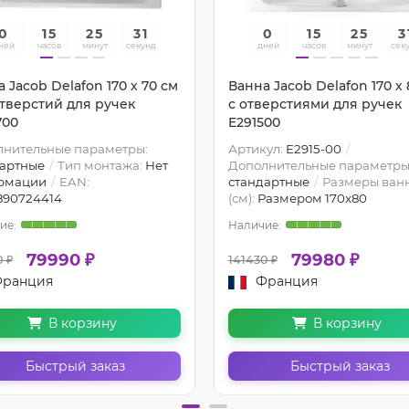
0
15
25
30
0
15
25
3
ней
часов
минут
секунд
дней
часов
минут
сек
 Jacob Delafon 170 х 70 см
Ванна Jacob Delafon 170 х 
отверстий для ручек
с отверстиями для ручек
700
E291500
лнительные параметры:
Артикул:
E2915-00
дартные
Тип монтажа:
Нет
Дополнительные параметры
рмации
EAN:
стандартные
Размеры ван
890724414
(см):
Размером 170x80
79990 ₽
79980 ₽
0 ₽
141430 ₽
ранция
Франция
В корзину
В корзину
Быстрый заказ
Быстрый заказ