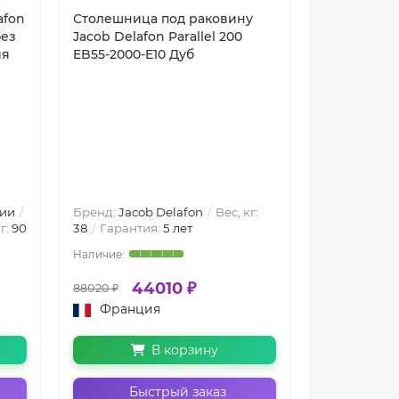
afon
Столешница под раковину
Зеркало Jac
без
Jacob Delafon Parallel 200
100 EB1416
ия
EB55-2000-E10 Дуб
с подогрев
инфракра
выключате
Артикул:
EB
ГРУППА - Ме
Зеркала с п
обогревом,
100 см, Зер
с подсветкой
ии
Бренд:
Jacob Delafon
Вес, кг:
подсветкой
г:
90
38
Гарантия:
5 лет
Подвесная
44010 ₽
29
88020 ₽
32520 ₽
Франция
Франц
В корзину
Быстрый заказ
Бы