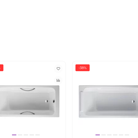
%
-38%