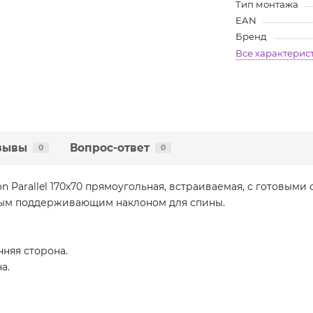
Тип монтажа
EAN
Бренд
Все характерис
зывы
Вопрос-ответ
0
0
n Parallel 170x70 прямоугольная, встраиваемая, с готовыми 
ным поддерживающим наклоном для спины.
няя сторона.
а.