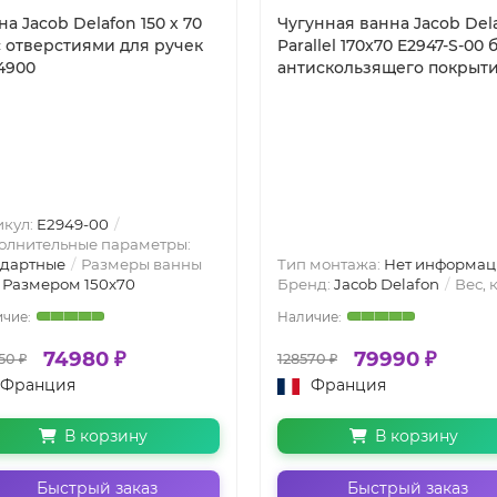
на Jacob Delafon 150 х 70
Чугунная ванна Jacob Del
с отверстиями для ручек
Parallel 170x70 E2947-S-00 
4900
антискользящего покрыт
икул:
E2949-00
олнительные параметры:
ндартные
Размеры ванны
Тип монтажа:
Нет информац
:
Размером 150x70
Бренд:
Jacob Delafon
Вес, к
74980 ₽
79990 ₽
50 ₽
128570 ₽
Франция
Франция
В корзину
В корзину
Быстрый заказ
Быстрый заказ