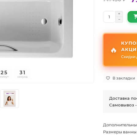
КУПО
🔥
АКЦИ
Скидки 
25
30
минут
секунд
В закладки
Доставка по
Самовывоз -
Дополнительны
Размеры ванны 