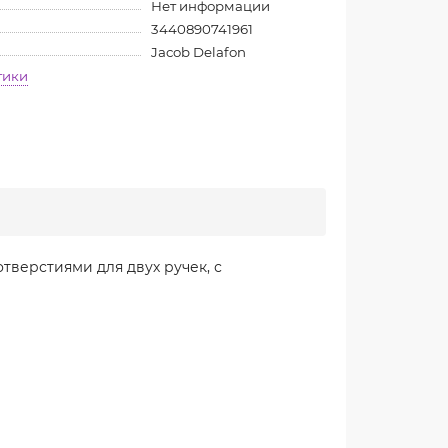
Нет информации
3440890741961
Jacob Delafon
тики
отверстиями для двух ручек, с