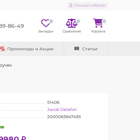
Личный кабинет
0
0
0
289-86-49
Промокоды и Акции
Статьи
 ручек
51406
Jacob Delafon
2000063647493
9980 ₽