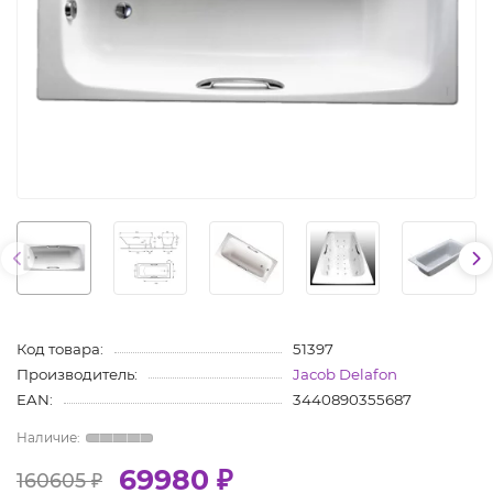
Код товара:
51397
Производитель:
Jacob Delafon
EAN:
3440890355687
69980 ₽
160605 ₽