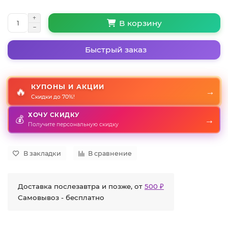
В корзину
Быстрый заказ
КУПОНЫ И АКЦИИ
🔥
→
Скидки до 70%!
ХОЧУ СКИДКУ
💰
→
Получите персональную скидку
В закладки
В сравнение
Доставка послезавтра и позже, от
500 ₽
Самовывоз - бесплатно