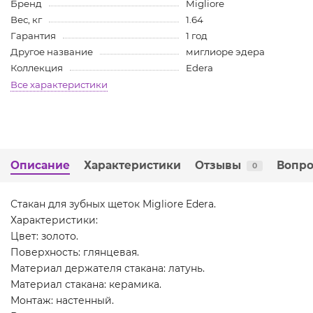
Бренд
Migliore
Вес, кг
1.64
Гарантия
1 год
Другое название
миглиоре эдера
Коллекция
Edera
Все характеристики
Описание
Характеристики
Отзывы
Вопро
0
Стакан для зубных щеток Migliore Edera.
Характеристики:
Цвет: золото.
Поверхность: глянцевая.
Материал держателя стакана: латунь.
Материал стакана: керамика.
Монтаж: настенный.