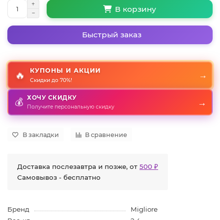
В корзину
Быстрый заказ
КУПОНЫ И АКЦИИ
🔥
→
Скидки до 70%!
ХОЧУ СКИДКУ
💰
→
Получите персональную скидку
В закладки
В сравнение
Доставка послезавтра и позже, от
500 ₽
Самовывоз - бесплатно
Бренд
Migliore