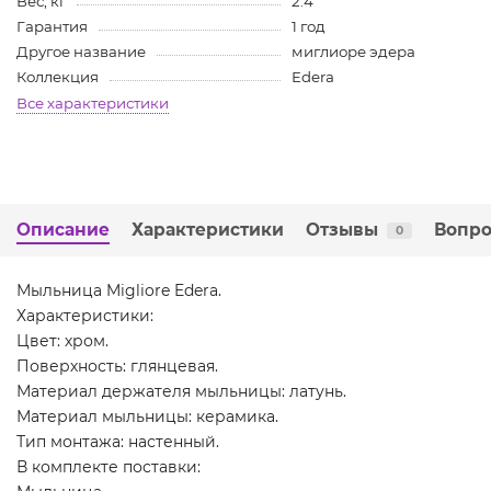
Вес, кг
2.4
Гарантия
1 год
Другое название
миглиоре эдера
Коллекция
Edera
Все характеристики
Описание
Характеристики
Отзывы
Вопро
0
Мыльница Migliore Edera.
Характеристики:
Цвет: хром.
Поверхность: глянцевая.
Материал держателя мыльницы: латунь.
Материал мыльницы: керамика.
Тип монтажа: настенный.
В комплекте поставки: