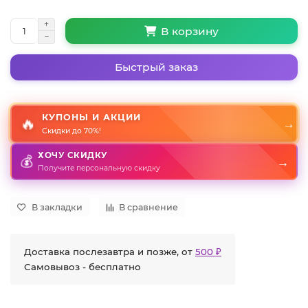
В корзину
Быстрый заказ
КУПОНЫ И АКЦИИ
🔥
→
Скидки до 70%!
ХОЧУ СКИДКУ
→
💰
Получите персональную скидку
В закладки
В сравнение
Доставка послезавтра и позже, от
500 ₽
Самовывоз - бесплатно