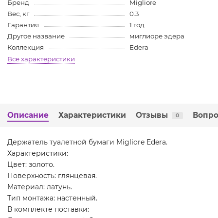
Бренд
Migliore
Вес, кг
0.3
Гарантия
1 год
Другое название
миглиоре эдера
Коллекция
Edera
Все характеристики
Описание
Характеристики
Отзывы
Вопро
0
Держатель туалетной бумаги Migliore Edera.
Характеристики:
Цвет: золото.
Поверхность: глянцевая.
Материал: латунь.
Тип монтажа: настенный.
В комплекте поставки: