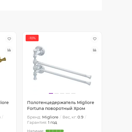
-10%
-10%
iore
Полотенцедержатель Migliore
Полотен
Fortuna поворотный Хром
Mirella 
8
Бренд:
Migliore
Вес, кг:
0.9
Бренд:
Mi
Гарантия:
1 год
Гарантия