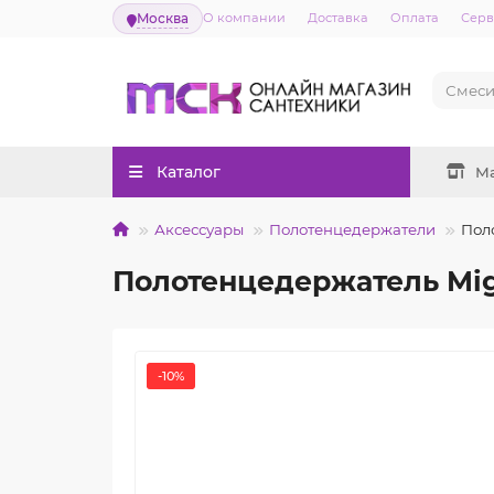
Москва
О компании
Доставка
Оплата
Серв
Каталог
М
Аксессуары
Полотенцедержатели
Поло
Полотенцедержатель Migl
-10%