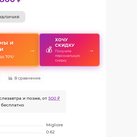
наличия
ХОЧУ
НЫ И
СКИДКУ
💰
→
→
И
Получите
персональную
до 70%!
скидку
В сравнение
слезавтра и позже, от
500 ₽
 бесплатно
Migliore
0.62