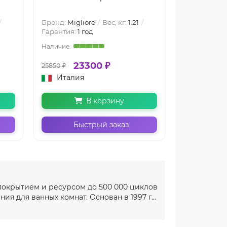
Бренд:
Migliore
Вес, кг:
1.21
Бренд:
Migli
Гарантия:
1 год
Гарантия:
1 
23300 ₽
10
25850 ₽
11550 ₽
Италия
Италия
В корзину
Быстрый заказ
Бы
-покрытием и ресурсом до 500 000 циклов
 для ванных комнат. Основан в 1997 г...