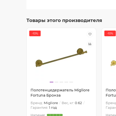
Товары этого производителя
-10%
-10%
igliore
Полотенцедержатель Migliore
Поло
Fortuna Бронза
Fort
1.29
Бренд:
Migliore
Вес, кг:
0.62
Брен
Гарантия:
1 год
Гаран