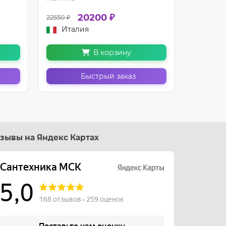
20200 ₽
22550 ₽
18150 ₽
Италия
Итал
В корзину
Быстрый заказ
зывы на Яндекс Картах