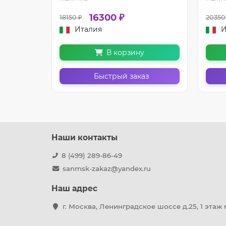
16300 ₽
18150 ₽
20350
Италия
И
В корзину
з
Быстрый заказ
Наши контакты
8 (499) 289-86-49
sanmsk-zakaz@yandex.ru
Наш адрес
г. Москва, Ленинградское шоссе д.25, 1 этаж