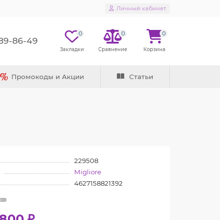
Личный кабинет
0
0
0
289-86-49
Промокоды и Акции
Статьи
229508
Migliore
4627158821392
7800 ₽