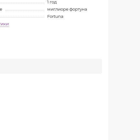
1 год
е
миглиоре фортуна
Fortuna
тики