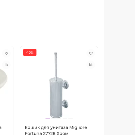
-10%
-10%
a
Ершик для унитаза Migliore
Двойной кр
Fortuna 27728 Хром
Fortuna 27