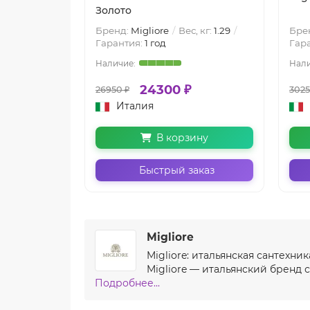
Золото
Бренд:
Migliore
Вес, кг:
1.29
Бре
Гарантия:
1 год
Гар
24300 ₽
26950 ₽
3025
Италия
В корзину
Быстрый заказ
Migliore
Migliore: итальянская сантех
Migliore — итальянский бренд 
Подробнее...