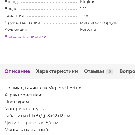
Бренд
Migliore
Вес, кг
1.21
Гарантия
1 год
Другое название
миглиоре фортуна
Коллекция
Fortuna
Все характеристики
Описание
Характеристики
Отзывы
Вопро
0
Ершик для унитаза Migliore Fortuna.
Характеристики:
Цвет: хром.
Материал: латунь.
Габариты (ШхВхД): 8х42х12 см.
Диаметр розетки: 5,7 см.
Монтаж: настенный.