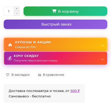
В корзину
Быстрый заказ
КУПОНЫ И АКЦИИ
🔥
→
Скидки до 70%!
ХОЧУ СКИДКУ
💰
→
Получите персональную скидку
В закладки
В сравнение
Доставка послезавтра и позже, от
500 ₽
Самовывоз - бесплатно