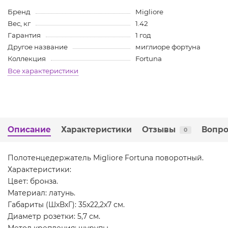
Бренд
Migliore
Вес, кг
1.42
Гарантия
1 год
Другое название
миглиоре фортуна
Коллекция
Fortuna
Все характеристики
Описание
Характеристики
Отзывы
Вопро
0
Полотенцедержатель Migliore Fortuna поворотный.
Характеристики:
Цвет: бронза.
Материал: латунь.
Габариты (ШхВхГ): 35x22,2x7 см.
Диаметр розетки: 5,7 см.