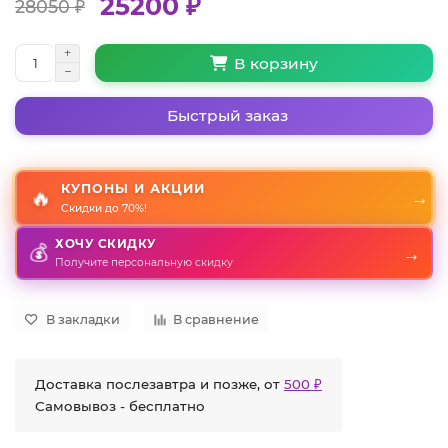
25200 ₽
28050 ₽
В корзину
Быстрый заказ
КУПОНЫ И АКЦИИ
🔥
→
Скидки до 70%!
ХОЧУ СКИДКУ
→
💰
Получите персональную скидку
В закладки
В сравнение
Доставка послезавтра и позже, от
500 ₽
Самовывоз - бесплатно