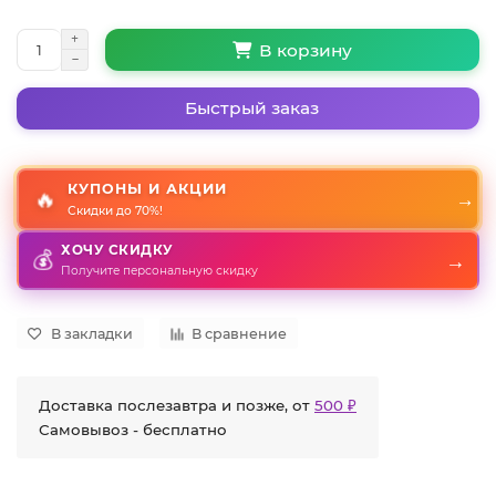
В корзину
Быстрый заказ
КУПОНЫ И АКЦИИ
🔥
→
Скидки до 70%!
ХОЧУ СКИДКУ
→
💰
Получите персональную скидку
В закладки
В сравнение
Доставка послезавтра и позже, от
500 ₽
Самовывоз - бесплатно