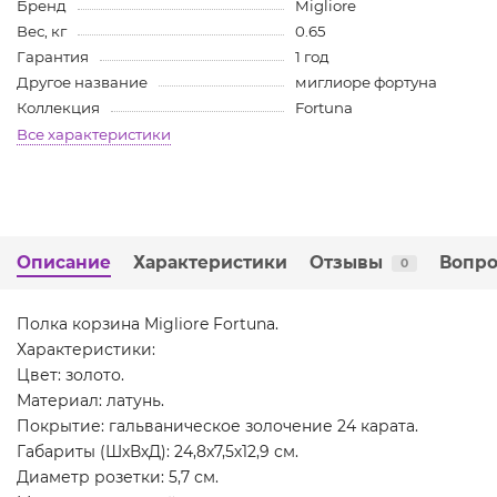
Бренд
Migliore
Вес, кг
0.65
Гарантия
1 год
Другое название
миглиоре фортуна
Коллекция
Fortuna
Все характеристики
Описание
Характеристики
Отзывы
Вопро
0
Полка корзина Migliore Fortuna.
Характеристики:
Цвет: золото.
Материал: латунь.
Покрытие: гальваническое золочение 24 карата.
Габариты (ШхВхД): 24,8х7,5х12,9 см.
Диаметр розетки: 5,7 см.