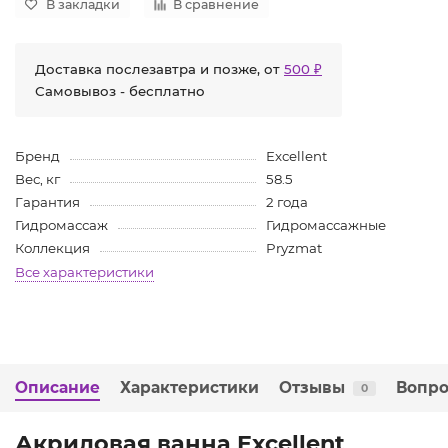
В закладки
В сравнение
Доставка послезавтра и позже, от
500 ₽
Самовывоз - бесплатно
Бренд
Excellent
Вес, кг
58.5
Гарантия
2 года
Гидромассаж
Гидромассажные
Коллекция
Pryzmat
Все характеристики
Описание
Характеристики
Отзывы
Вопро
0
Акриловая ванна Excellent