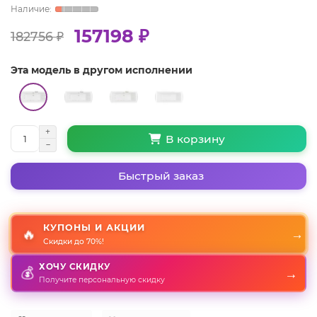
157198 ₽
182756 ₽
Эта модель в другом исполнении
В корзину
Быстрый заказ
КУПОНЫ И АКЦИИ
🔥
→
Скидки до 70%!
ХОЧУ СКИДКУ
→
💰
Получите персональную скидку