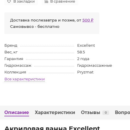
В закладки
В сравнение
Доставка послезавтра и позже, от
500 ₽
Самовывоз - бесплатно
Бренд
Excellent
Вес, кг
58.5
Гарантия
2 года
Гидромассаж
Гидромассажные
Коллекция
Pryzmat
Все характеристики
Описание
Характеристики
Отзывы
Вопро
0
Акриловая ванна Excellent