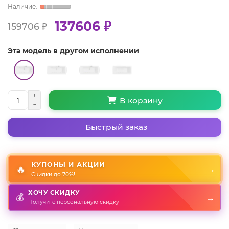
137606 ₽
159706 ₽
Эта модель в другом исполнении
В корзину
Быстрый заказ
КУПОНЫ И АКЦИИ
🔥
→
Скидки до 70%!
ХОЧУ СКИДКУ
💰
→
Получите персональную скидку