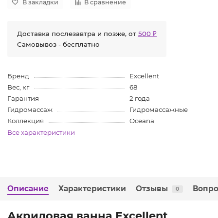
В закладки
В сравнение
Доставка послезавтра и позже, от
500 ₽
Самовывоз - бесплатно
Бренд
Excellent
Вес, кг
68
Гарантия
2 года
Гидромассаж
Гидромассажные
Коллекция
Oceana
Все характеристики
Описание
Характеристики
Отзывы
Вопро
0
Акриловая ванна Excellent