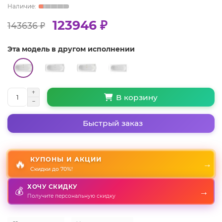
123946 ₽
143636 ₽
Эта модель в другом исполнении
В корзину
Быстрый заказ
КУПОНЫ И АКЦИИ
🔥
→
Скидки до 70%!
ХОЧУ СКИДКУ
→
💰
Получите персональную скидку