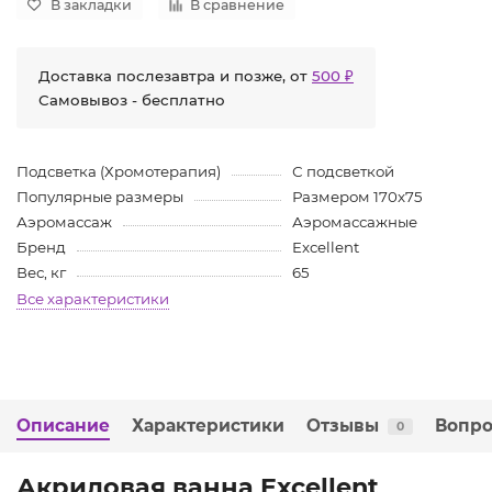
В закладки
В сравнение
Доставка послезавтра и позже, от
500 ₽
Самовывоз - бесплатно
Подсветка (Хромотерапия)
С подсветкой
Популярные размеры
Размером 170x75
Аэромассаж
Аэромассажные
Бренд
Excellent
Вес, кг
65
Все характеристики
Описание
Характеристики
Отзывы
Вопро
0
Акриловая ванна Excellent