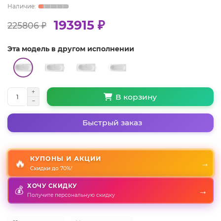
193915 ₽
225806 ₽
Эта модель в другом исполнении
В корзину
Быстрый заказ
КУПОНЫ И АКЦИИ
🔥
→
Скидки до 70%!
ХОЧУ СКИДКУ
💰
→
Получите персональную скидку