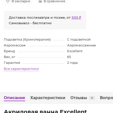
В закладки
В сравнение
Доставка послезавтра и позже, от
500 ₽
Самовывоз - бесплатно
Подсветка (Хромотерапия)
С подсветкой
Аэромассаж
Аэромассажные
Бренд
Excellent
Вес, кг
65
Гарантия
2 года
Все характеристики
Описание
Характеристики
Отзывы
Вопро
0
Акриловая ванна Excellent