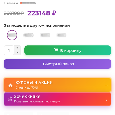
223148 ₽
260198 ₽
Эта модель в другом исполнении
В корзину
Быстрый заказ
КУПОНЫ И АКЦИИ
🔥
→
Скидки до 70%!
ХОЧУ СКИДКУ
💰
→
Получите персональную скидку