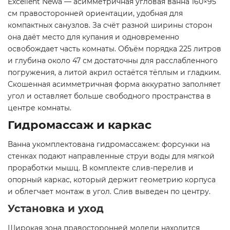
Excellent Newa — асимметричная угловая ванна 160×95
см правосторонней ориентации, удобная для
компактных санузлов. За счёт разной ширины сторон
она даёт место для купания и одновременно
освобождает часть комнаты. Объём порядка 225 литров
и глубина около 47 см достаточны для расслабленного
погружения, а литой акрил остаётся тёплым и гладким.
Скошенная асимметричная форма аккуратно заполняет
угол и оставляет больше свободного пространства в
центре комнаты.
Гидромассаж и каркас
Ванна укомплектована гидромассажем: форсунки на
стенках подают направленные струи воды для мягкой
проработки мышц. В комплекте слив-перелив и
опорный каркас, который держит геометрию корпуса
и облегчает монтаж в угол. Слив выведен по центру.
Установка и уход
Широкая зона правосторонней модели находится