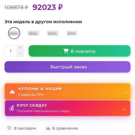
92023 ₽
108878 ₽
Эта модель в другом исполнении
В корзину
Быстрый заказ
КУПОНЫ И АКЦИИ
🔥
→
Скидки до 70%!
ХОЧУ СКИДКУ
💰
→
Получите персональную скидку
В закладки
В сравнение