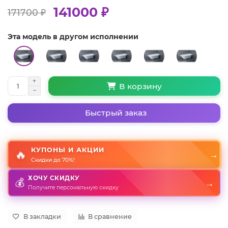
141000 ₽
171700 ₽
Эта модель в другом исполнении
В корзину
Быстрый заказ
КУПОНЫ И АКЦИИ
🔥
→
Скидки до 70%!
ХОЧУ СКИДКУ
→
💰
Получите персональную скидку
В закладки
В сравнение