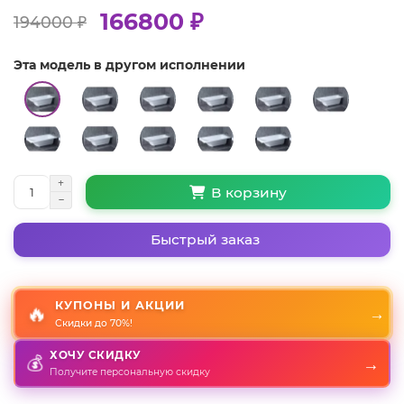
166800 ₽
194000 ₽
Эта модель в другом исполнении
В корзину
Быстрый заказ
КУПОНЫ И АКЦИИ
🔥
→
Скидки до 70%!
ХОЧУ СКИДКУ
→
💰
Получите персональную скидку