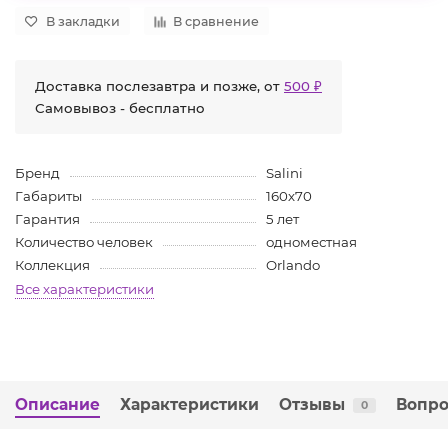
В закладки
В сравнение
Доставка послезавтра и позже, от
500 ₽
Самовывоз - бесплатно
Бренд
Salini
Габариты
160х70
Гарантия
5 лет
Количество человек
одноместная
Коллекция
Orlando
Все характеристики
Описание
Характеристики
Отзывы
Вопро
0