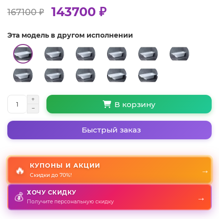
143700 ₽
167100 ₽
Эта модель в другом исполнении
В корзину
Быстрый заказ
КУПОНЫ И АКЦИИ
🔥
→
Скидки до 70%!
ХОЧУ СКИДКУ
→
💰
Получите персональную скидку