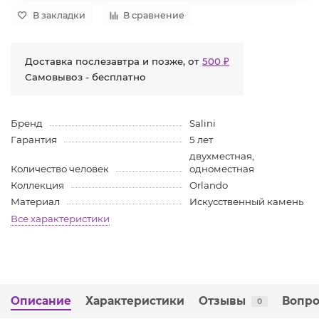
В закладки
В сравнение
Доставка послезавтра и позже, от
500 ₽
Самовывоз - бесплатно
Бренд
Salini
Гарантия
5 лет
двухместная,
Количество человек
одноместная
Коллекция
Orlando
Материал
Искусственный камень
Все характеристики
Описание
Характеристики
Отзывы
Вопро
0