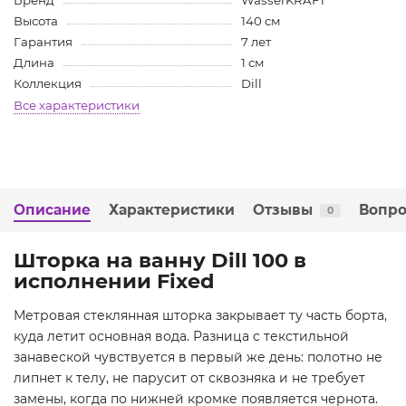
Бренд
WasserKRAFT
Высота
140 см
Гарантия
7 лет
Длина
1 см
Коллекция
Dill
Все характеристики
Описание
Характеристики
Отзывы
Вопро
0
Шторка на ванну Dill 100 в
исполнении Fixed
Метровая стеклянная шторка закрывает ту часть борта,
куда летит основная вода. Разница с текстильной
занавеской чувствуется в первый же день: полотно не
липнет к телу, не парусит от сквозняка и не требует
замены, когда по нижней кромке появляется чернота.