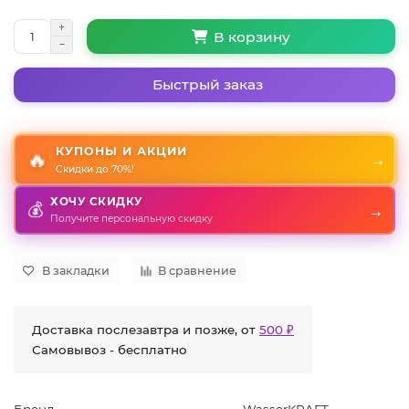
В корзину
Быстрый заказ
КУПОНЫ И АКЦИИ
🔥
→
Скидки до 70%!
ХОЧУ СКИДКУ
💰
→
Получите персональную скидку
В закладки
В сравнение
Доставка послезавтра и позже, от
500 ₽
Самовывоз - бесплатно