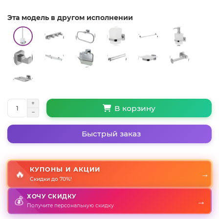
Эта модель в другом исполнении
В корзину
Быстрый заказ
КУПОНЫ И АКЦИИ
🔥
→
Скидки до 70%!
ХОЧУ СКИДКУ
💰
→
Получите персональную скидку