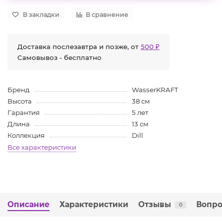
В закладки
В сравнение
Доставка послезавтра и позже, от
500 ₽
Самовывоз - бесплатно
Бренд
WasserKRAFT
Высота
38 см
Гарантия
5 лет
Длина
13 см
Коллекция
Dill
Все характеристики
Описание
Характеристики
Отзывы
Вопро
0