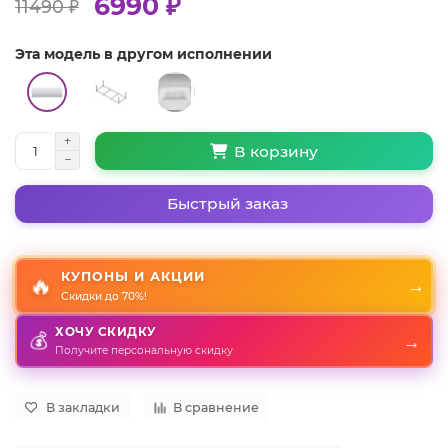
6990 ₽
11490 ₽
Эта модель в другом исполнении
В корзину
Быстрый заказ
КУПОНЫ И АКЦИИ
🔥
→
Скидки до 70%!
ХОЧУ СКИДКУ
💰
→
Получите персональную скидку
В закладки
В сравнение