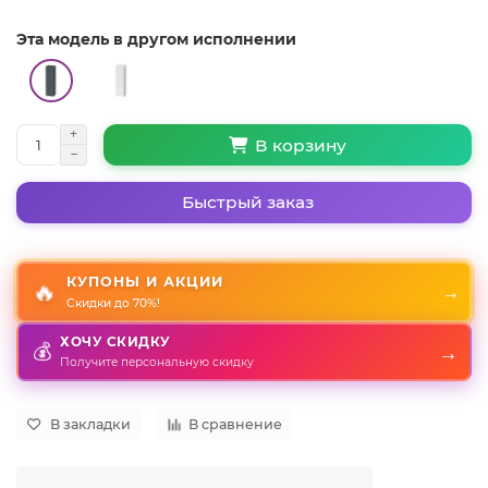
Эта модель в другом исполнении
В корзину
Быстрый заказ
КУПОНЫ И АКЦИИ
🔥
→
Скидки до 70%!
ХОЧУ СКИДКУ
💰
→
Получите персональную скидку
В закладки
В сравнение