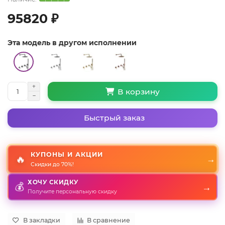
95820 ₽
Эта модель в другом исполнении
В корзину
Быстрый заказ
КУПОНЫ И АКЦИИ
🔥
→
Скидки до 70%!
ХОЧУ СКИДКУ
→
💰
Получите персональную скидку
В закладки
В сравнение