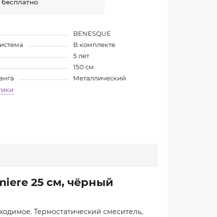
 бесплатно
BENESQUE
система
В комплекте
5 лет
150 см
анга
Металлический
тики
iere 25 см, чёрный
бходимое. Термостатический смеситель,