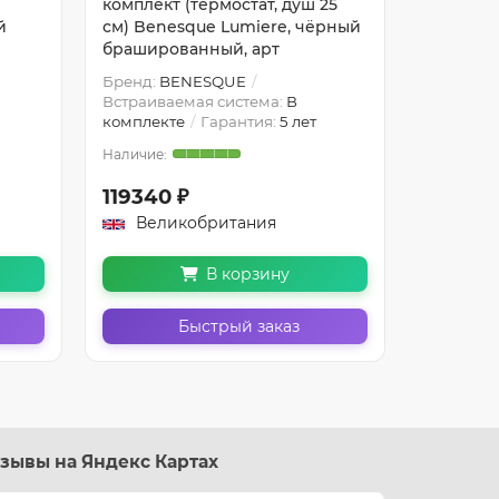
комплект (термостат, душ 25
комплект
й
см) Benesque Lumiere, чёрный
см) Ben
брашированный, арт
браширо
Бренд:
BENESQUE
Бренд:
B
Встраиваемая система:
В
Встраива
комплекте
Гарантия:
5 лет
комплект
119340 ₽
120180
Великобритания
Вели
В корзину
Быстрый заказ
зывы на Яндекс Картах