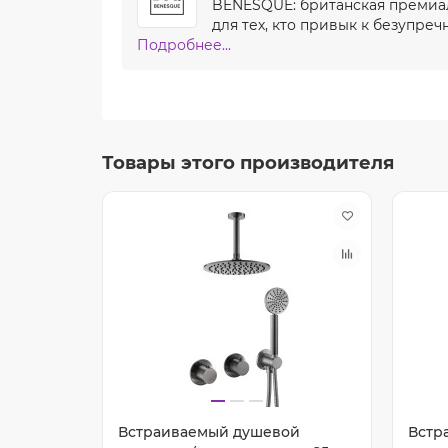
BENESQUE: британская премиал
для тех, кто привык к безупреч
Подробнее...
Товары этого производителя
ой
Встраиваемый душевой
Встр