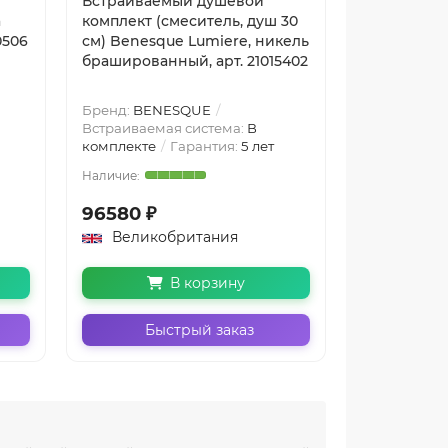
Встраиваемый душевой
Встраивае
а
комплект (смеситель, душ 30
комплект (
0506
см) Benesque Lumiere, никель
см) Benesq
брашированный, арт. 21015402
чёрный бр
21015403
Бренд:
BENESQUE
Бренд:
BEN
Встраиваемая система:
В
Встраиваем
комплекте
Гарантия:
5 лет
комплекте
96580 ₽
105320 ₽
Великобритания
Велико
В корзину
Быстрый заказ
Бы