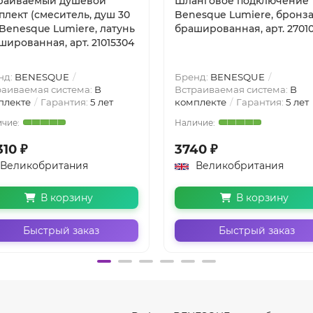
раиваемый душевой
Шланговое подключение
плект (смеситель, душ 30
Benesque Lumiere, бронз
 Benesque Lumiere, латунь
брашированная, арт. 2701
шированная, арт. 21015304
нд:
BENESQUE
Бренд:
BENESQUE
раиваемая система:
В
Встраиваемая система:
В
плекте
Гарантия:
5 лет
комплекте
Гарантия:
5 лет
10 ₽
3740 ₽
Великобритания
Великобритания
В корзину
В корзину
Быстрый заказ
Быстрый заказ