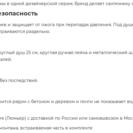
ны в одной дизайнерской серии; бренд делает сантехнику о
езопасность
ев и защищает от ожога при перепадах давления. Под душе
страиваются раздельно.
руглый душ 25 см, круглая ручная лейка и металлический шл
алей.
без последствий.
ится рядом с бетоном и деревом и почти не показывает во
ere (Люмьер) с доставкой по России или самовывозом в Мо
монтажа, встраиваемая часть в комплекте