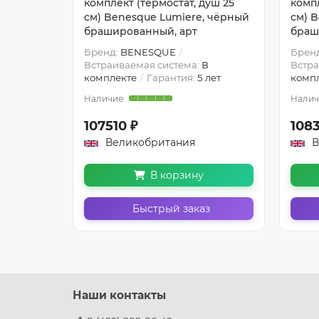
уш 25
комплект (термостат, душ 25
компл
, чёрный
см) Benesque Lumiere, чёрный
см) 
брашированный, арт
браш
Бренд:
BENESQUE
Брен
В
Встраиваемая система:
В
Встра
 лет
комплекте
Гарантия:
5 лет
комп
107510 ₽
108
Великобритания
В
В корзину
з
Быстрый заказ
Наши контакты