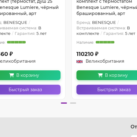
ект (термостат, душ 25
комплект с термостатом
Benesque Lumiere, чёрный
Benesque Lumiere, чёрны
ированный, арт
брашированный, арт
д:
BENESQUE
Бренд:
BENESQUE
иваемая система:
В
Встраиваемая система:
В
лекте
Гарантия:
5 лет
комплекте
Гарантия:
5 лет
360 ₽
110210 ₽
еликобритания
Великобритания
В корзину
В корзину
Быстрый заказ
Быстрый заказ
От