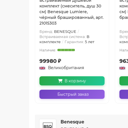
Встраиваемый душевой
Вст
комплект (смеситель, душ 30
ком
см) Benesque Lumiere,
см)
чёрный брашированный, арт.
бра
21015303
Бренд:
BENESQUE
Бре
Встраиваемая система:
В
Вст
комплекте
Гарантия:
5 лет
ком
99980 ₽
963
Великобритания
В корзину
Быстрый заказ
Benesque