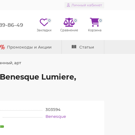
Личный кабинет
0
0
0
289-86-49
Промокоды и Акции
Статьи
анный, арт
Benesque Lumiere,
303594
Benesque