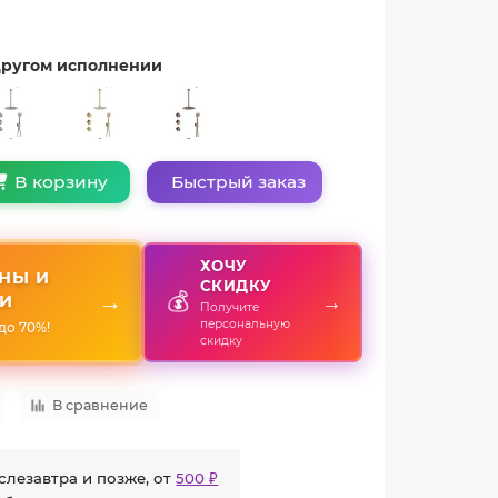
 другом исполнении
Быстрый заказ
В корзину
ХОЧУ
НЫ И
СКИДКУ
💰
→
→
И
Получите
персональную
до 70%!
скидку
В сравнение
слезавтра и позже, от
500 ₽