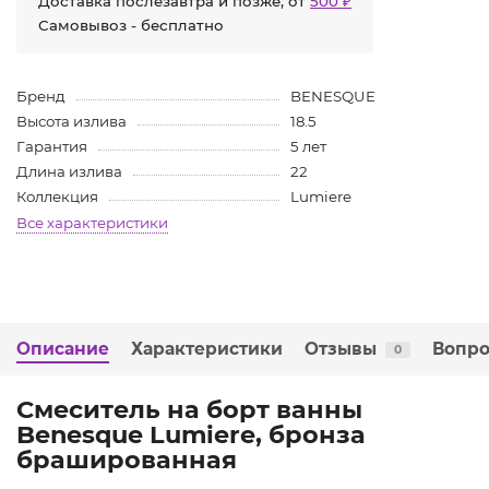
Доставка послезавтра и позже, от
500 ₽
Самовывоз - бесплатно
Бренд
BENESQUE
Высота излива
18.5
Гарантия
5 лет
Длина излива
22
Коллекция
Lumiere
Все характеристики
Описание
Характеристики
Отзывы
Вопро
0
Смеситель на борт ванны
Benesque Lumiere, бронза
брашированная