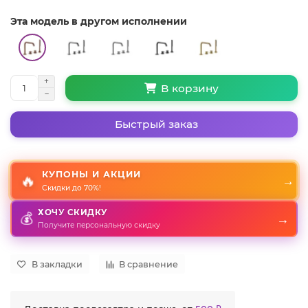
Эта модель в другом исполнении
В корзину
Быстрый заказ
КУПОНЫ И АКЦИИ
🔥
→
Скидки до 70%!
ХОЧУ СКИДКУ
→
💰
Получите персональную скидку
В закладки
В сравнение