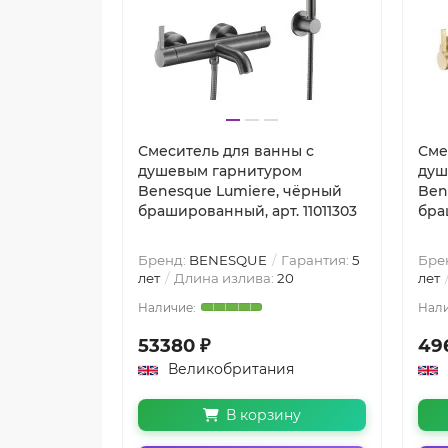
Смеситель для ванны с
Сме
душевым гарнитуром
душ
Benesque Lumiere, чёрный
Ben
брашированный, арт. 11011303
бра
Бренд:
BENESQUE
Гарантия:
5
Бре
лет
Длина излива:
20
лет
53380 ₽
49
Великобритания
В корзину