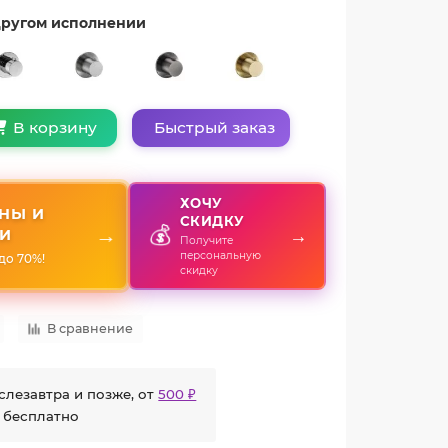
 другом исполнении
Быстрый заказ
В корзину
ХОЧУ
НЫ И
СКИДКУ
💰
→
→
И
Получите
персональную
до 70%!
скидку
В сравнение
слезавтра и позже, от
500 ₽
 бесплатно