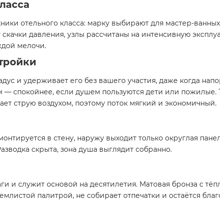
ласса
хники отельного класса: марку выбирают для мастер-ванных
качки давления, узлы рассчитаны на интенсивную эксплуат
ждой мелочи.
стройки
ус и удерживает его без вашего участия, даже когда напо
ом — спокойнее, если душем пользуются дети или пожилые.
ает струю воздухом, поэтому поток мягкий и экономичный.
монтируется в стену, наружу выходит только округлая панель
Разводка скрыта, зона душа выглядит собранно.
аги и служит основой на десятилетия. Матовая бронза с тё
землистой палитрой, не собирает отпечатки и остаётся бл