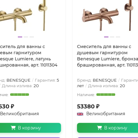
ситель для ванны с
Смеситель для ванны с
евым гарнитуром
душевым гарнитуром
esque Lumiere, латунь
Benesque Lumiere, бронз
шированная, арт. 11011304
брашированная, арт. 11011
нд:
BENESQUE
Гарантия:
5
Бренд:
BENESQUE
Гаранти
Длина излива:
20
лет
Длина излива:
20
630 ₽
53380 ₽
Великобритания
Великобритания
В корзину
В корзину