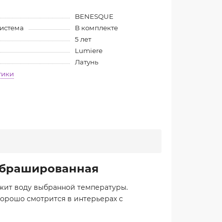
BENESQUE
система
В комплекте
5 лет
Lumiere
Латунь
тики
а брашированная
жит воду выбранной температуры.
хорошо смотрится в интерьерах с