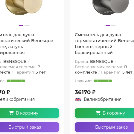
итель для душа
Смеситель для душа
остатический Benesque
термостатический Benes
re, латунь
Lumiere, чёрный
ированная
брашированный
д:
BENESQUE
Бренд:
BENESQUE
иваемая система:
В
Встраиваемая система:
В
лекте
Гарантия:
5 лет
комплекте
Гарантия:
5 лет
70 ₽
36170 ₽
еликобритания
Великобритания
В корзину
В корзину
Быстрый заказ
Быстрый заказ