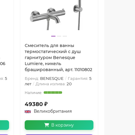
Смеситель для ванны
Смеситель
термостатический с душ
термостати
а
гарнитуром Benesque
гарнитуро
306
Lumiere, никель
Lumiere, ч
брашированный, арт. 11010802
браширован
я:
5
Бренд:
BENESQUE
Гарантия:
5
Бренд:
BEN
лет
Длина излива:
20
лет
Длина 
49380 ₽
53950 ₽
Великобритания
Велико
В корзину