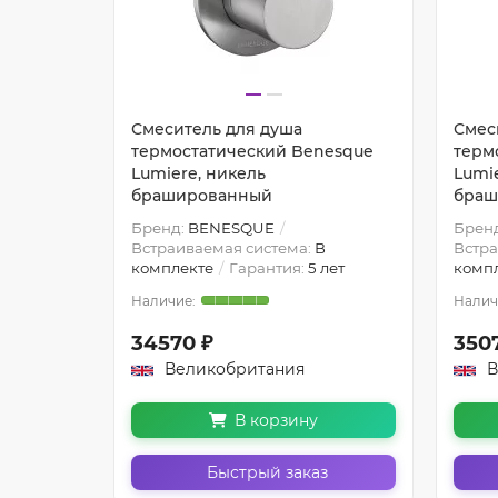
Смеситель для душа
Смес
термостатический Benesque
терм
Lumiere, никель
Lumie
брашированный
браш
Бренд:
BENESQUE
Брен
Встраиваемая система:
В
Встра
комплекте
Гарантия:
5 лет
комп
34570 ₽
350
Великобритания
В
В корзину
Быстрый заказ