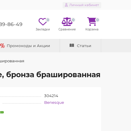
Личный кабинет
0
0
0
289-86-49
Промокоды и Акции
Статьи
ашированная
e, бронза брашированная
304214
Benesque