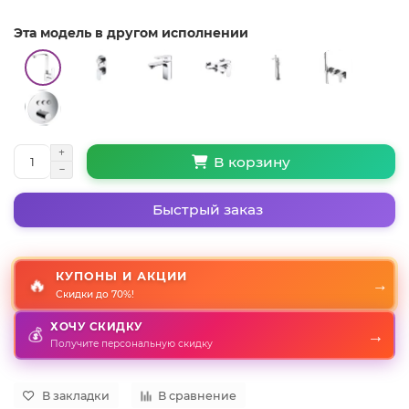
Эта модель в другом исполнении
В корзину
Быстрый заказ
КУПОНЫ И АКЦИИ
🔥
→
Скидки до 70%!
ХОЧУ СКИДКУ
→
💰
Получите персональную скидку
В закладки
В сравнение