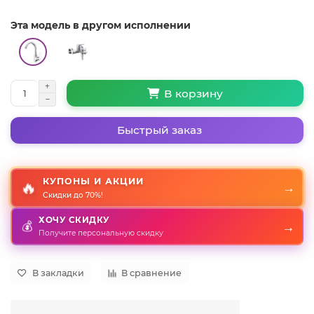
Эта модель в другом исполнении
В корзину
Быстрый заказ
КУПОНЫ И АКЦИИ
🔥
→
Скидки до 70%!
ХОЧУ СКИДКУ
💰
→
Получите персональную скидку
В закладки
В сравнение