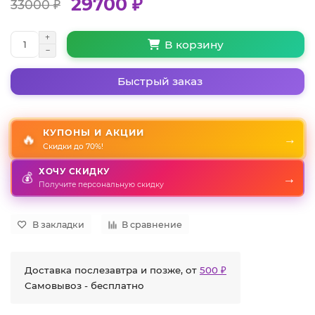
29700 ₽
33000 ₽
В корзину
Быстрый заказ
КУПОНЫ И АКЦИИ
🔥
→
Скидки до 70%!
ХОЧУ СКИДКУ
💰
→
Получите персональную скидку
В закладки
В сравнение
Доставка послезавтра и позже, от
500 ₽
Самовывоз - бесплатно