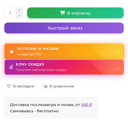
В корзину
Быстрый заказ
КУПОНЫ И АКЦИИ
🔥
→
Скидки до 70%!
ХОЧУ СКИДКУ
💰
→
Получите персональную скидку
В закладки
В сравнение
Доставка послезавтра и позже, от
500 ₽
Самовывоз - бесплатно