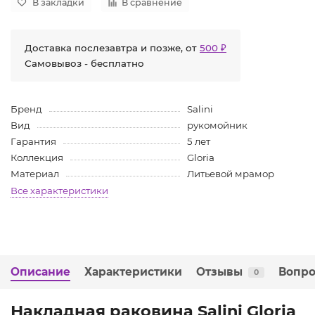
В закладки
В сравнение
Доставка послезавтра и позже, от
500 ₽
Самовывоз - бесплатно
Бренд
Salini
Вид
рукомойник
Гарантия
5 лет
Коллекция
Gloria
Материал
Литьевой мрамор
Все характеристики
Описание
Характеристики
Отзывы
Вопро
0
Накладная раковина Salini Gloria