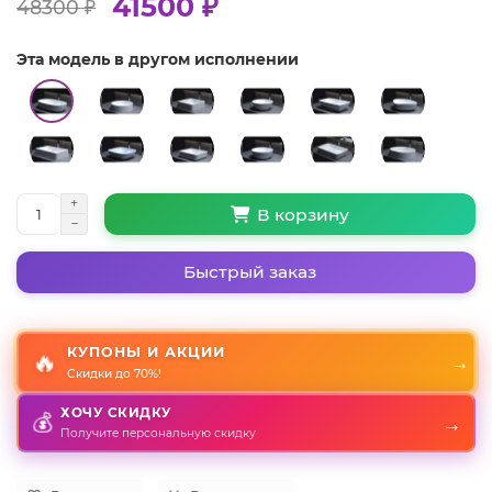
41500 ₽
48300 ₽
Эта модель в другом исполнении
В корзину
Быстрый заказ
КУПОНЫ И АКЦИИ
🔥
→
Скидки до 70%!
ХОЧУ СКИДКУ
💰
→
Получите персональную скидку