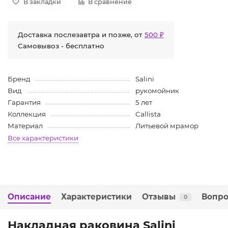
В закладки
В сравнение
Доставка послезавтра и позже, от
500 ₽
Самовывоз - бесплатно
Бренд
Salini
Вид
рукомойник
Гарантия
5 лет
Коллекция
Callista
Материал
Литьевой мрамор
Все характеристики
Описание
Характеристики
Отзывы
Вопро
0
Накладная раковина Salini