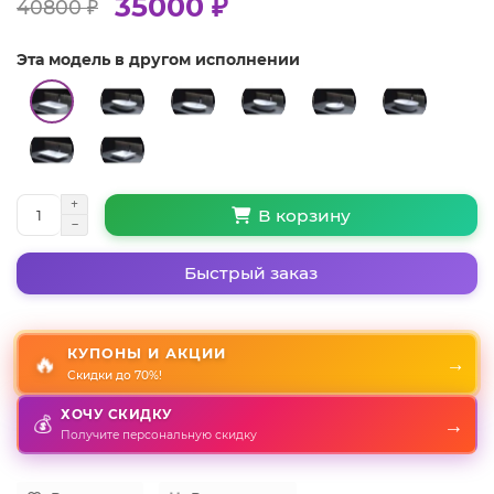
35000 ₽
40800 ₽
Эта модель в другом исполнении
В корзину
Быстрый заказ
КУПОНЫ И АКЦИИ
🔥
→
Скидки до 70%!
ХОЧУ СКИДКУ
💰
→
Получите персональную скидку