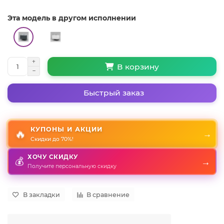
Эта модель в другом исполнении
В корзину
Быстрый заказ
КУПОНЫ И АКЦИИ
🔥
→
Скидки до 70%!
ХОЧУ СКИДКУ
💰
→
Получите персональную скидку
В закладки
В сравнение