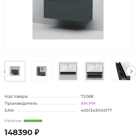
Код товара:
72068
Производитель:
AM.PM
EAN:
4051343049177
148390 ₽