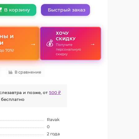
Быстрый заказ
В корзину
ХОЧУ
НЫ И
СКИДКУ
💰
→
→
И
Получите
персональную
до 70%!
скидку
В сравнение
слезавтра и позже, от
500 ₽
 бесплатно
Ravak
0
2 года