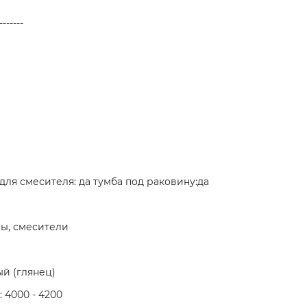
-------
для смесителя: да тумба под раковину:да
ны, смесители
й (глянец)
 4000 - 4200