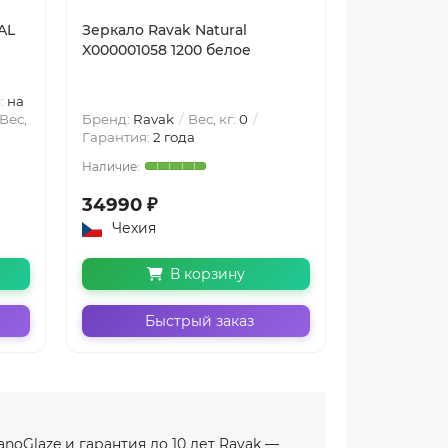
AL
Зеркало Ravak Natural
Зеркало Ra
X000001058 1200 белое
X000001057
:
на
Вес,
Бренд:
Ravak
Вес, кг:
0
Бренд:
Rava
Гарантия:
2 года
Гарантия:
2 
34990 ₽
29990 ₽
Чехия
Чехия
В корзину
Быстрый заказ
Бы
noGlaze и гарантия до 10 лет Ravak —