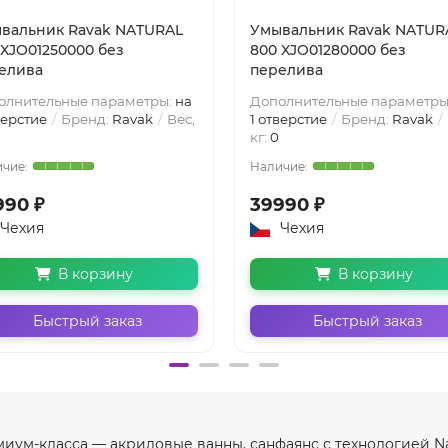
вальник Ravak NATURAL
Умывальник Ravak NATUR
 XJO01250000 без
800 XJO01280000 без
елива
перелива
олнительные параметры:
на
Дополнительные параметры
верстие
Бренд:
Ravak
Вес,
1 отверстие
Бренд:
Ravak
кг:
0
990 ₽
39990 ₽
Чехия
Чехия
В корзину
В корзину
Быстрый заказ
Быстрый заказ
миум-класса — акриловые ванны, санфаянс с технологией Na