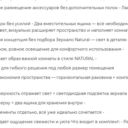
е размещение аксессуаров без дополнительных полок - Ла
ок без усилий - Два вместительных ящика — всё необходимо
вет, визуально расширяет пространство и наполняет комнат
 концепция без подбора Зеркало Natural — свет в деталях 
кое, ровное освещение для комфортного использования -
ет образ ванной комнаты в стиле NATURAL -
мм для гибкого решения под любой размер помещения
экономия пространства — горизонтальная раковина + компа
рхность отражает свет + светодиодная подсветка зеркала 
рху + два ящика для хранения внутри -
менты отдельно, всё уже идеально сочетается -
даёт ощущение свежести и уюта Что входит в комплект: - Р