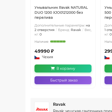
Умывальник Ravak NATURAL
Умы
DUO 1200 XJO01212000 без
500
перелива
пер
Дополнительные параметры:
на
Доп
2 отверстия
Бренд:
Ravak
Вес,
1 от
кг:
0
кг:
0
49990 ₽
29
Чехия
В корзину
Быстрый заказ
Ravak
Ravak: чешская сантехника пре