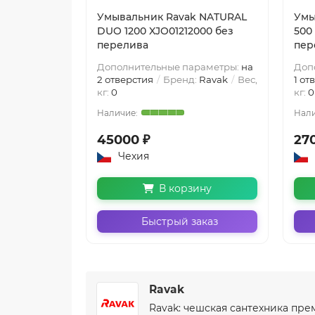
Умывальник Ravak NATURAL
Умы
DUO 1200 XJO01212000 без
500
перелива
пер
Дополнительные параметры:
на
Доп
2 отверстия
Бренд:
Ravak
Вес,
1 от
кг:
0
кг:
0
45000 ₽
27
Чехия
В корзину
Быстрый заказ
Ravak
Ravak: чешская сантехника пре