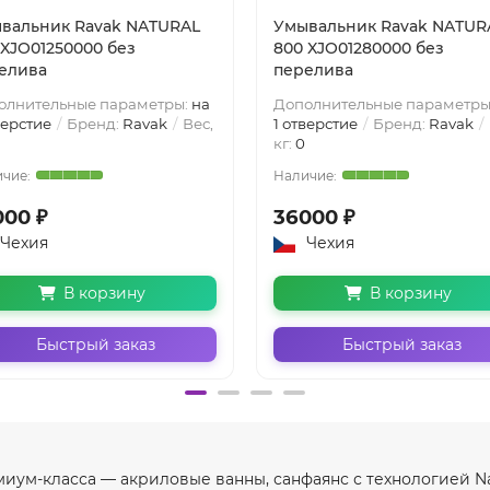
вальник Ravak NATURAL
Умывальник Ravak NATUR
 XJO01250000 без
800 XJO01280000 без
елива
перелива
олнительные параметры:
на
Дополнительные параметры
верстие
Бренд:
Ravak
Вес,
1 отверстие
Бренд:
Ravak
кг:
0
000 ₽
36000 ₽
Чехия
Чехия
В корзину
В корзину
Быстрый заказ
Быстрый заказ
миум-класса — акриловые ванны, санфаянс с технологией Na