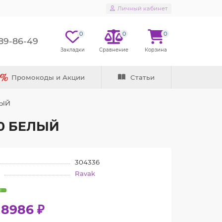
Личный кабинет
0
0
0
289-86-49
Промокоды и Акции
Статьи
ЛЫЙ
00 БЕЛЫЙ
304336
Ravak
18986 ₽