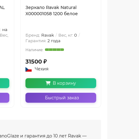
AL
Зеркало Ravak Natural
Зеркало Ra
X000001058 1200 белое
X000001057
:
на
Вес,
Бренд:
Ravak
Вес, кг:
0
Бренд:
Rava
Гарантия:
2 года
Гарантия:
2 
31500 ₽
27000 ₽
Чехия
Чехия
В корзину
Быстрый заказ
Бы
noGlaze и гарантия до 10 лет Ravak —