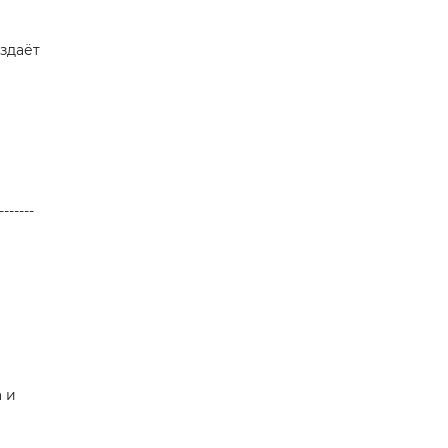
оздаёт
-------
а и