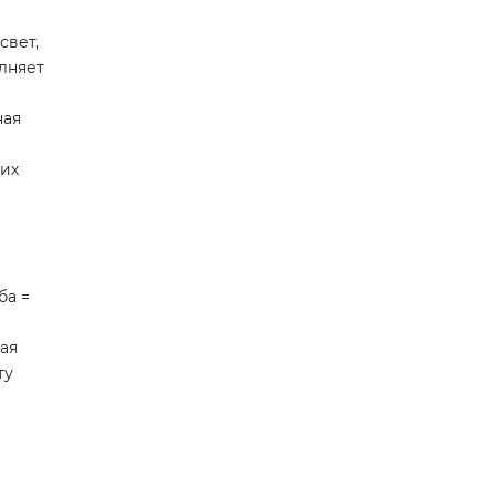
свет,
лняет
ная
ших
ба =
ая
ту