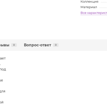
Коллекция
Материал
Все характерис
зывы
Вопрос-ответ
0
0
ает
.
 под
ше
для
ой