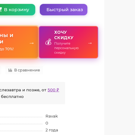
Быстрый заказ
В корзину
ХОЧУ
НЫ И
СКИДКУ
💰
→
→
И
Получите
персональную
до 70%!
скидку
В сравнение
слезавтра и позже, от
500 ₽
 бесплатно
Ravak
0
2 года