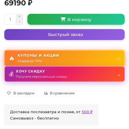
69190 ₽
В корзину
Быстрый заказ
КУПОНЫ И АКЦИИ
🔥
→
Скидки до 70%!
ХОЧУ СКИДКУ
💰
→
Получите персональную скидку
В закладки
В сравнение
Доставка послезавтра и позже, от
500 ₽
Самовывоз - бесплатно