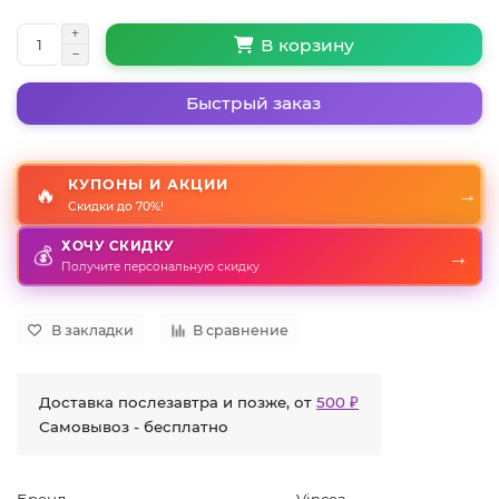
В корзину
Быстрый заказ
КУПОНЫ И АКЦИИ
🔥
→
Скидки до 70%!
ХОЧУ СКИДКУ
→
💰
Получите персональную скидку
В закладки
В сравнение
Доставка послезавтра и позже, от
500 ₽
Самовывоз - бесплатно