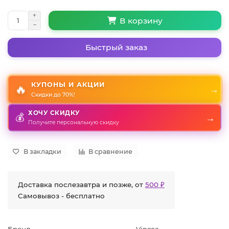
В корзину
Быстрый заказ
КУПОНЫ И АКЦИИ
🔥
→
Скидки до 70%!
ХОЧУ СКИДКУ
→
💰
Получите персональную скидку
В закладки
В сравнение
Доставка послезавтра и позже, от
500 ₽
Самовывоз - бесплатно