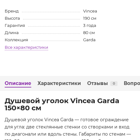
Бренд
Vincea
Высота
190 см
Гарантия
3 года
Длина
80 см
Коллекция
Garda
Все характеристики
Описание
Характеристики
Отзывы
Вопро
0
Душевой уголок Vincea Garda
150×80 см
Душевой уголок Vincea Garda — готовое ограждение
для угла: две стеклянные стенки со створками и вход
по диагонали или вдоль стены. Габариты по стенам —