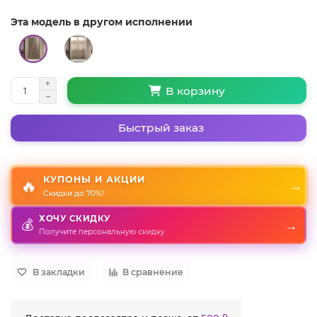
Эта модель в другом исполнении
В корзину
Быстрый заказ
КУПОНЫ И АКЦИИ
🔥
→
Скидки до 70%!
ХОЧУ СКИДКУ
→
💰
Получите персональную скидку
В закладки
В сравнение