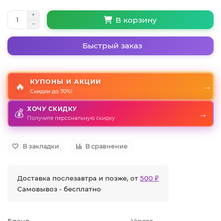
В корзину
Быстрый заказ
КУПОНЫ И АКЦИИ
🔥
→
Скидки до 70%!
ХОЧУ СКИДКУ
→
💰
Получите персональную скидку
В закладки
В сравнение
Доставка послезавтра и позже, от
500 ₽
Самовывоз - бесплатно