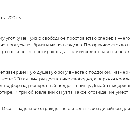
ота 200 см
у уголку не нужно свободное пространство спереди — его 
 не пропускают брызги на пол санузла. Прозрачное стекло 
ерхности легко протираются, а ролики ходят плавно и без з
ует завершённую душевую зону вместе с поддоном. Размер о
ысоте 200 см внутри достаточно свободно, а верхняя кромк
ет подбор под конкретный поддон и нишу. Дизайн выдержа
ртире, и при обновлении санузла. Такое ограждение умест
и Dice — надёжное ограждение с итальянским дизайном дл