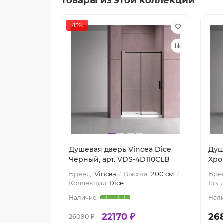
Товары из этой коллекции
-15%
Душевая дверь Vincea Dice
Душ
Черный, арт. VDS-4D110CLB
Хро
Бренд:
Vincea
Высота:
200 см
Бре
Коллекция:
Dice
Кол
22170 ₽
26
26090 ₽