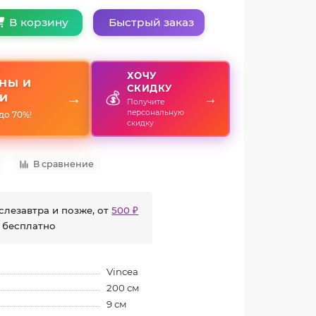
Быстрый заказ
В корзину
ХОЧУ
НЫ И
СКИДКУ
💰
→
→
И
Получите
персональную
до 70%!
скидку
В сравнение
слезавтра и позже, от
500 ₽
 бесплатно
Vincea
200 см
9 см