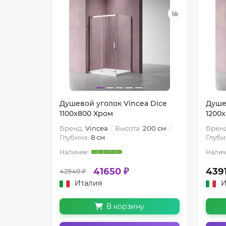
a Dice
Душевой уголок Vincea Dice
Душе
1100x800 Хром
1200
200 см
Бренд:
Vincea
Высота:
200 см
Брен
Глубина:
8 см
Глуби
41650 ₽
439
42940 ₽
Италия
И
В корзину