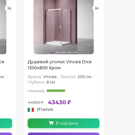
ce
Душевой уголок Vincea Dice
Душевой 
1300x800 Хром
1200x90
см
Бренд:
Vincea
Высота:
200 см
Бренд:
Vi
Глубина:
8 см
Глубина:
43430 ₽
44820 ₽
45660 ₽
Италия
Итал
В корзину