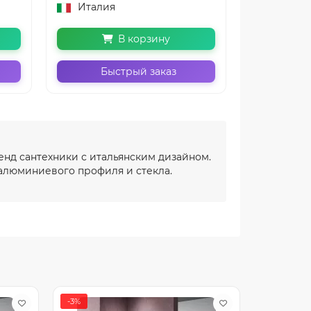
Италия
Италия
В корзину
Быстрый заказ
Бы
енд сантехники с итальянским дизайном.
 алюминиевого профиля и стекла.
-3%
-2%