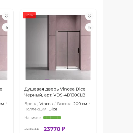
-15%
e
Душевая дверь Vincea Dice
Душевая дв
Черный, арт. VDS-4D130CLB
Хром, арт.
см
Бренд:
Vincea
Высота:
200 см
Бренд:
Vinc
Коллекция:
Dice
Коллекция:
23770 ₽
29120 ₽
27970 ₽