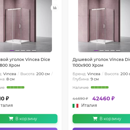
вой уголок Vincea Dice
Душевой уголок Vincea Di
x800 Хром
1100x900 Хром
д:
Vincea
Высота:
200 см
Бренд:
Vincea
Высота:
200 
на:
8 см
Глубина:
9 см
10 ₽
42460 ₽
44690 ₽
талия
Италия
В корзину
В корзину