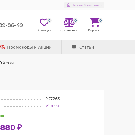
Личный кабинет
0
0
0
289-86-49
Промокоды и Акции
Статьи
00 Хром
247263
Vincea
1880 ₽