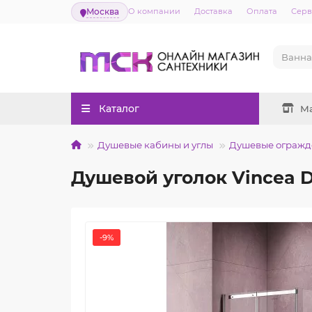
Москва
О компании
Доставка
Оплата
Серв
Каталог
М
Душевые кабины и углы
Душевые огражд
Душевой уголок Vincea D
-9%