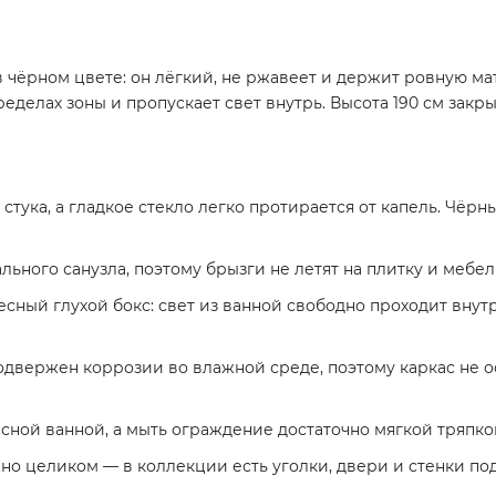
 чёрном цвете: он лёгкий, не ржавеет и держит ровную ма
делах зоны и пропускает свет внутрь. Высота 190 см закры
стука, а гладкое стекло легко протирается от капель. Чёр
ьного санузла, поэтому брызги не летят на плитку и мебель
ный глухой бокс: свет из ванной свободно проходит внутрь
двержен коррозии во влажной среде, поэтому каркас не о
сной ванной, а мыть ограждение достаточно мягкой тряпко
но целиком — в коллекции есть уголки, двери и стенки по