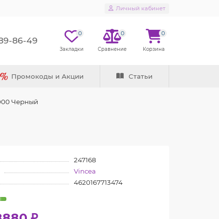
Личный кабинет
0
0
0
289-86-49
Промокоды и Акции
Статьи
1000 Черный
247168
Vincea
4620167713474
8880 ₽