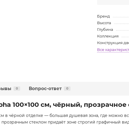
Бренд
Высота
Глубина
Коллекция
Конструкция д
Все характерис
зывы
Вопрос-ответ
0
0
pha 100×100 см, чёрный, прозрачное
см в чёрной отделке — большая душевая зона, где можно в
 с прозрачным стеклом придаёт зоне строгий графичный ви