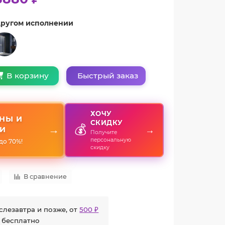
 другом исполнении
Быстрый заказ
В корзину
ХОЧУ
НЫ И
СКИДКУ
💰
→
→
И
Получите
персональную
до 70%!
скидку
В сравнение
слезавтра и позже, от
500 ₽
 бесплатно