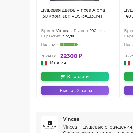
Душевая дверь Vincea Alpha
Душ
130 Хром, арт. VDS-3AL130MT
140
Бренд:
Vincea
Высота:
190 см
Бре
Гарантия:
3 года
Гар
22300 ₽
26240 ₽
2667
Италия
В корзину
Быстрый заказ
Vincea
Vincea — душевые ограждения и
Основа ассортимента — душевы