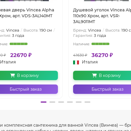
евая дверь Vincea Alpha
Душевой уголок Vincea Al
 Хром, арт. VDS-3AL140MT
110x90 Хром, арт. VSR-
3AL9011MT
нд:
Vincea
Высота:
190 см
Бренд:
Vincea
Высота:
190 
антия:
3 года
Гарантия:
3 года
22670 ₽
36270 ₽
0 ₽
41630 ₽
Италия
Италия
В корзину
В корзину
Быстрый заказ
Быстрый заказ
 комплексная сантехника для ванной Vincea (Винчеа) — бр
е ограждения: кабины, уголки, двери, шторки и стенки из