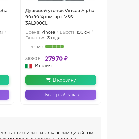
pha
Душевой уголок Vincea Alpha
Душевая дв
90x90 Хром, арт. VSS-
170 Хром, а
3AL900CL
см
Бренд:
Vincea
Высота:
190 см
Бренд:
Vinc
Гарантия:
3 года
Гарантия:
3 
27970 ₽
29
31080 ₽
34780 ₽
Италия
Италия
В корзину
Быстрый заказ
Бы
енд сантехники с итальянским дизайном.
 алюминиевого профиля и стекла.