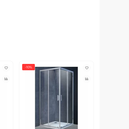
-10%
-15%