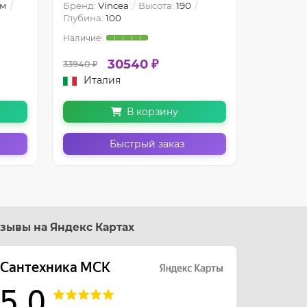
см
Бренд:
Vincea
Высота:
190
Бренд:
Vi
Глубина:
100
Гарантия
30540 ₽
33940 ₽
34230 ₽
Италия
Итал
В корзину
Быстрый заказ
зывы на Яндекс Картах