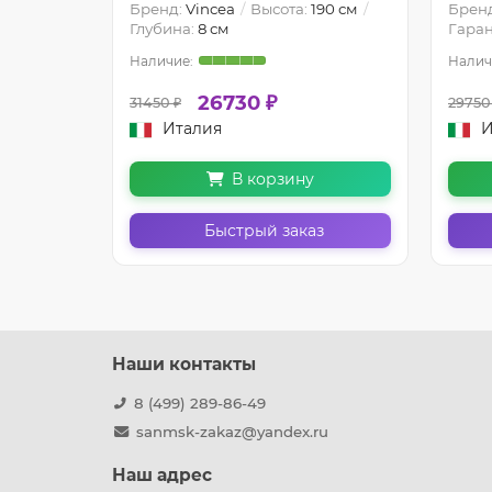
190 см
Бренд:
Vincea
Высота:
190 см
Брен
Глубина:
8 см
Гаран
26730 ₽
31450 ₽
29750
Италия
И
В корзину
з
Быстрый заказ
Наши контакты
8 (499) 289-86-49
sanmsk-zakaz@yandex.ru
Наш адрес