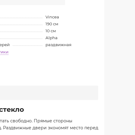
Vincea
190 см
10 см
Alpha
верей
раздвижная
тики
 стекло
стать свободно. Прямые стороны
д. Раздвижные двери экономят место перед