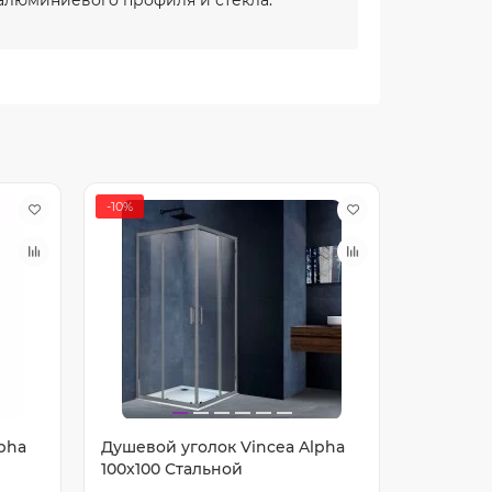
-10%
-5%
pha
Душевой уголок Vincea Alpha
Душевой
100x100 Стальной
90x90 Че