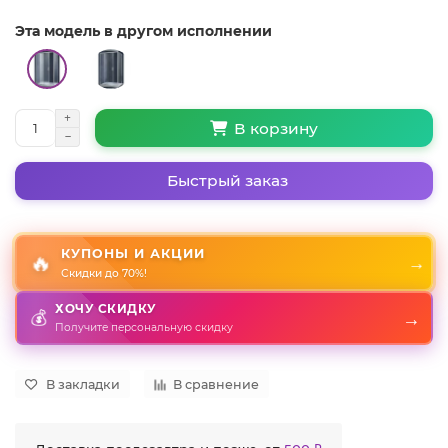
Эта модель в другом исполнении
В корзину
Быстрый заказ
КУПОНЫ И АКЦИИ
🔥
→
Скидки до 70%!
ХОЧУ СКИДКУ
→
💰
Получите персональную скидку
В закладки
В сравнение