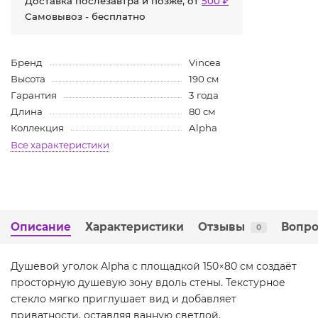
Доставка послезавтра и позже, от
500 ₽
Самовывоз - бесплатно
Бренд
Vincea
Высота
190 см
Гарантия
3 года
Длина
80 см
Коллекция
Alpha
Все характеристики
Описание
Характеристики
Отзывы
Вопро
0
Душевой уголок Alpha с площадкой 150×80 см создаёт
просторную душевую зону вдоль стены. Текстурное
стекло мягко приглушает вид и добавляет
приватности, оставляя ванную светлой.