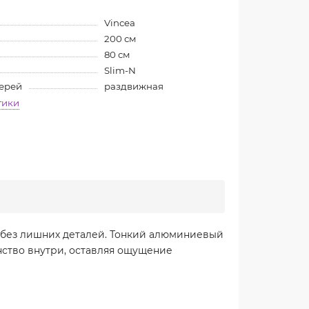
Vincea
200 см
80 см
Slim-N
верей
раздвижная
тики
 без лишних деталей. Тонкий алюминиевый
нство внутри, оставляя ощущение