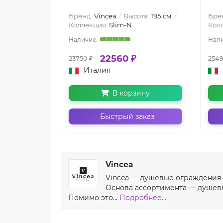
Бренд:
Vincea
Высота:
195 см
Бре
Коллекция:
Slim-N
Кол
22560 ₽
23750 ₽
2549
Италия
В корзину
Быстрый заказ
Vincea
Vincea — душевые ограждения и
Основа ассортимента — душевы
Помимо это...
Подробнее...