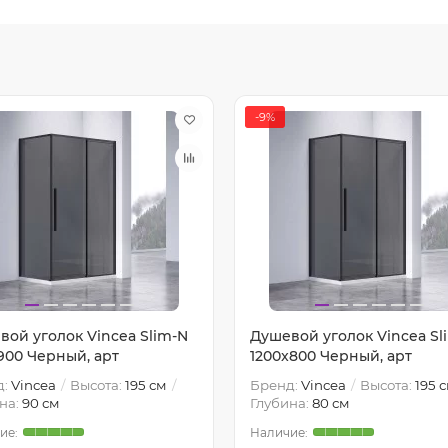
-9%
вой уголок Vincea Slim-N
Душевой уголок Vincea Sl
900 Черный, арт
1200x800 Черный, арт
д:
Vincea
Высота:
195 см
Бренд:
Vincea
Высота:
195 
на:
90 см
Глубина:
80 см