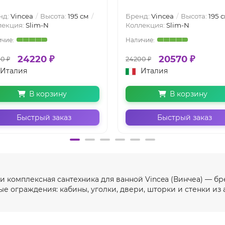
нд:
Vincea
Высота:
195 см
Бренд:
Vincea
Высота:
195 
лекция:
Slim-N
Коллекция:
Slim-N
24220 ₽
20570 ₽
0 ₽
24200 ₽
Италия
Италия
В корзину
В корзину
Быстрый заказ
Быстрый заказ
 комплексная сантехника для ванной Vincea (Винчеа) — бр
е ограждения: кабины, уголки, двери, шторки и стенки из