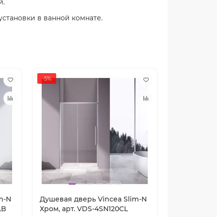
й.
установки в ванной комнате.
-5%
-15%
m-N
Душевая дверь Vincea Slim-N
Душевая дв
LB
Хром, арт. VDS-4SN120CL
Черный, ар