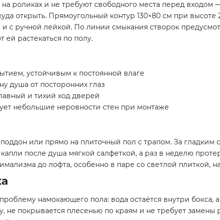
 на роликах и не требуют свободного места перед входом
куда открыть. Прямоугольный контур 130×80 см при высоте 
, и с ручной лейкой. По линии смыкания створок предусмо
 ей растекаться по полу.
тием, устойчивым к постоянной влаге
ну душа от посторонних глаз
лавный и тихий ход дверей
ет небольшие неровности стен при монтаже
 поддон или прямо на плиточный пол с трапом. За гладким 
 капли после душа мягкой салфеткой, а раз в неделю прот
мализма до лофта, особенно в паре со светлой плиткой, на
ка
проблему намокающего пола: вода остаётся внутри бокса, а 
 не покрывается плесенью по краям и не требует замены ра