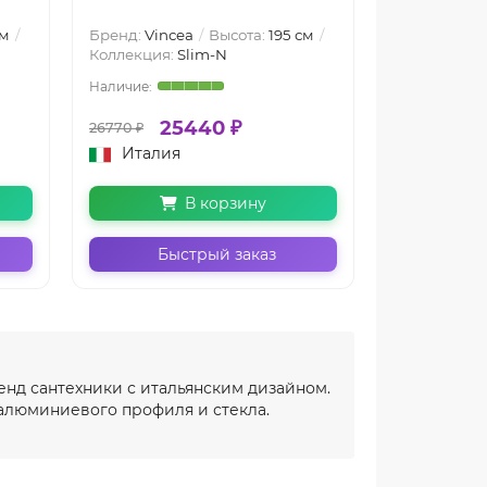
см
Бренд:
Vincea
Высота:
195 см
Бренд:
Vinc
Коллекция:
Slim-N
Коллекция:
25440 ₽
21
26770 ₽
25520 ₽
Италия
Италия
В корзину
Быстрый заказ
Бы
енд сантехники с итальянским дизайном.
 алюминиевого профиля и стекла.