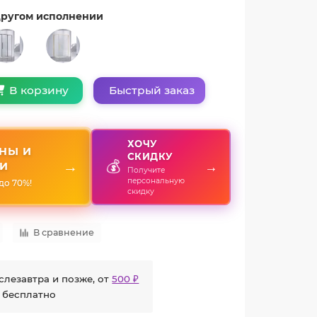
 другом исполнении
Быстрый заказ
В корзину
ХОЧУ
НЫ И
СКИДКУ
💰
→
→
И
Получите
персональную
до 70%!
скидку
В сравнение
слезавтра и позже, от
500 ₽
 бесплатно