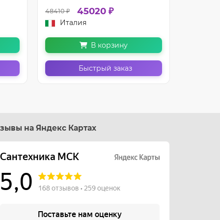
45020 ₽
48410 ₽
49850 ₽
Италия
Итал
В корзину
Быстрый заказ
зывы на Яндекс Картах