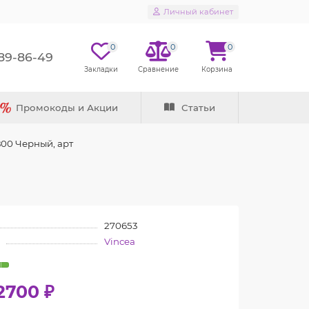
Личный кабинет
0
0
0
289-86-49
Промокоды и Акции
Статьи
800 Черный, арт
270653
Vincea
2700 ₽