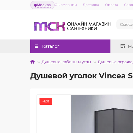
Москва
О компании
Доставка
Оплата
Серв
Каталог
М
Душевые кабины и углы
Душевые огражд
Душевой уголок Vincea S
-12%