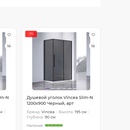
-7%
-9%
im-N
Душевой уголок Vincea Slim-N
Душевой 
1200x900 Черный, арт
1400x800
см
Бренд:
Vincea
Высота:
195 см
Бренд:
Vi
Глубина:
90 см
Глубина: