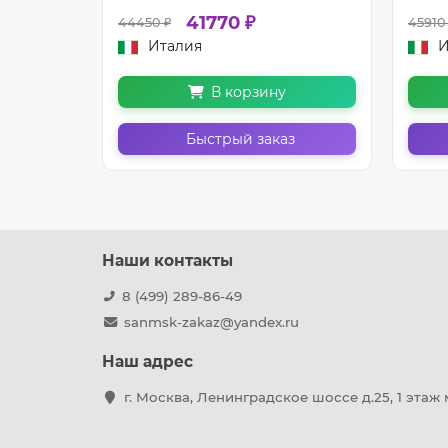
41770 ₽
44450 ₽
45910
Италия
И
В корзину
з
Быстрый заказ
Наши контакты
8 (499) 289-86-49
sanmsk-zakaz@yandex.ru
Наш адрес
г. Москва, Ленинградское шоссе д.25, 1 этаж