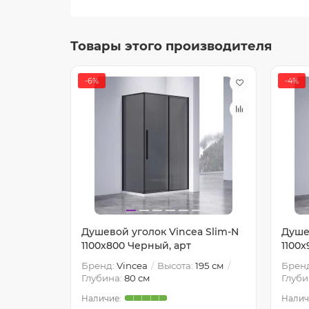
Товары этого производителя
-6%
-4%
a Como-
Душевой уголок Vincea Slim-N
Душе
1100x800 Черный, арт
1100x
200 см
Бренд:
Vincea
Высота:
195 см
Брен
Глубина:
80 см
Глуби