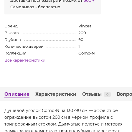
Доставка послезавтра и позже, от
500 ₽
Самовывоз - бесплатно
Бренд
Vincea
Высота
200
Глубина
90
Количество дверей
1
Коллекция
Como-N
Все характеристики
Описание
Характеристики
Отзывы
Вопро
0
Душевой уголок Como-N на 130×90 см — эффектное
ограждение высотой 200 см в чёрном профиле с
тонированным стеклом. Дымчатые полотна и матовая
рамка задают камерную, почти клубную атмосферу в