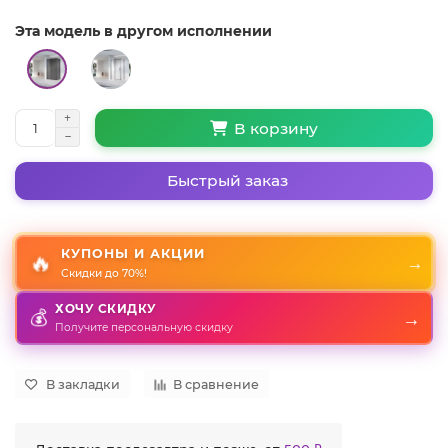
Эта модель в другом исполнении
В корзину
Быстрый заказ
КУПОНЫ И АКЦИИ
🔥
→
Скидки до 70%!
ХОЧУ СКИДКУ
💰
→
Получите персональную скидку
В закладки
В сравнение