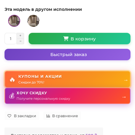
Эта модель в другом исполнении
В корзину
Быстрый заказ
КУПОНЫ И АКЦИИ
🔥
→
Скидки до 70%!
ХОЧУ СКИДКУ
💰
→
Получите персональную скидку
В закладки
В сравнение