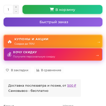
В корзину
Быстрый заказ
КУПОНЫ И АКЦИИ
🔥
→
Скидки до 70%!
ХОЧУ СКИДКУ
→
💰
Получите персональную скидку
В закладки
В сравнение
Доставка послезавтра и позже, от
500 ₽
Самовывоз - бесплатно